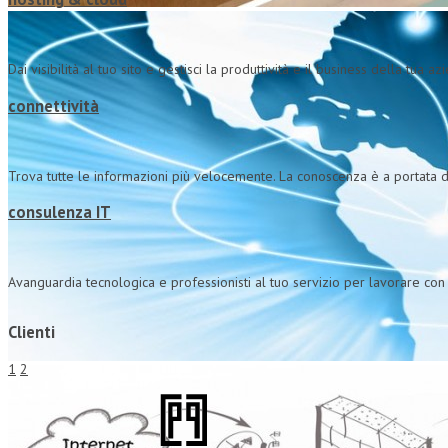
Dai visibilità al tuo sito e gestisci la produttività e il business della tua 
connettività
Trova tutte le informazioni più velocemente. La conoscenza è a portata di
consulenza IT
Avanguardia tecnologica e professionisti al tuo servizio per lavorare con 
Clienti
1
2